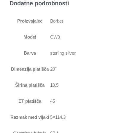
Dodatne podrobnosti
Proizvajalec
Borbet
Model
CW3
Barva
sterling silver
Dimenzija platišča
20"
Širina platišča
10,5
ET platišča
45
Razmak med vijaki
5×114,3