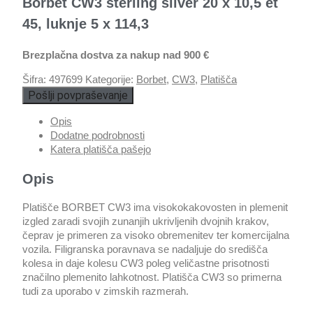
Borbet CW3 sterling silver 20 x 10,5 et
45, luknje 5 x 114,3
Brezplačna dostva za nakup nad 900 €
Šifra:
497699
Kategorije:
Borbet
,
CW3
,
Platišča
Pošlji povpraševanje
Opis
Dodatne podrobnosti
Katera platišča pašejo
Opis
Platišče BORBET CW3 ima visokokakovosten in plemenit
izgled zaradi svojih zunanjih ukrivljenih dvojnih krakov,
čeprav je primeren za visoko obremenitev ter komercijalna
vozila. Filigranska poravnava se nadaljuje do središča
kolesa in daje kolesu CW3 poleg veličastne prisotnosti
značilno plemenito lahkotnost. Platišča CW3 so primerna
tudi za uporabo v zimskih razmerah.