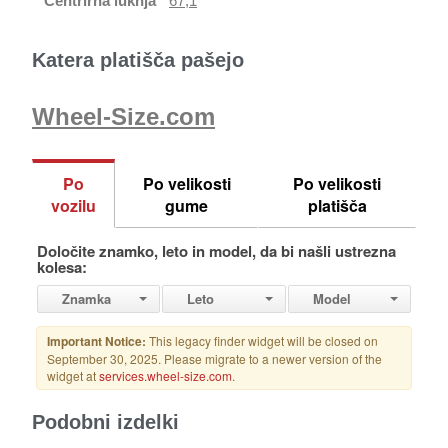
Centrirna luknja
67,1
Katera platišča pašejo
Wheel-Size.com
Podobni izdelki