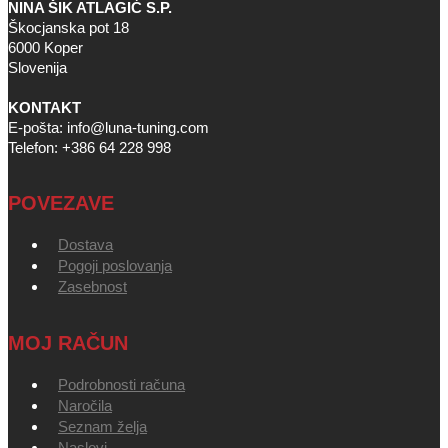
NINA ŠIK ATLAGIĆ S.P.
Škocjanska pot 18
6000 Koper
Slovenija
KONTAKT
E-pošta: info@luna-tuning.com
Telefon: +386 64 228 998
POVEZAVE
Dostava
Pogoji poslovanja
Zasebnost
MOJ RAČUN
Podrobnosti računa
Naročila
Seznam želja
Naslovi