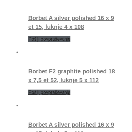
Borbet A silver polished 16 x 9
et 15, luknje 4 x 108
Pošlji povpraševanje
Borbet F2 graphite polished 18
x 7,5 et 52, luknje 5 x 112
Pošlji povpraševanje
Borbet A silver polished 16 x 9