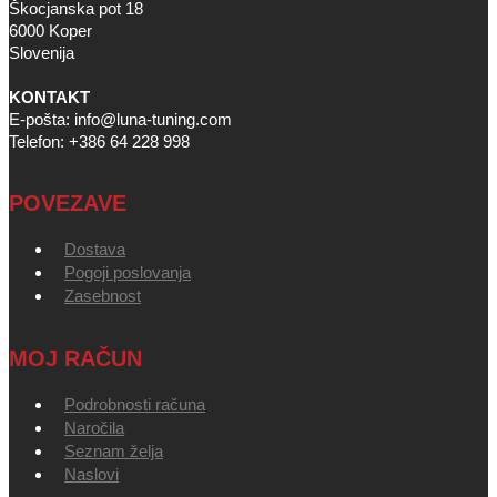
Škocjanska pot 18
6000 Koper
Slovenija
KONTAKT
E-pošta: info@luna-tuning.com
Telefon: +386 64 228 998
POVEZAVE
Dostava
Pogoji poslovanja
Zasebnost
MOJ RAČUN
Podrobnosti računa
Naročila
Seznam želja
Naslovi