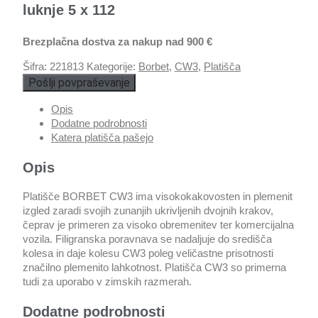
luknje 5 x 112
Brezplačna dostva za nakup nad 900 €
Šifra:
221813
Kategorije:
Borbet
,
CW3
,
Platišča
Pošlji povpraševanje
Opis
Dodatne podrobnosti
Katera platišča pašejo
Opis
Platišče BORBET CW3 ima visokokakovosten in plemenit
izgled zaradi svojih zunanjih ukrivljenih dvojnih krakov,
čeprav je primeren za visoko obremenitev ter komercijalna
vozila. Filigranska poravnava se nadaljuje do središča
kolesa in daje kolesu CW3 poleg veličastne prisotnosti
značilno plemenito lahkotnost. Platišča CW3 so primerna
tudi za uporabo v zimskih razmerah.
Dodatne podrobnosti