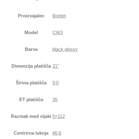
Proizvajalec
Borbet
Model
CW3
Barva
black glossy
Dimenzija platišča
21"
Širina platišča
9,0
ET platišča
35
Razmak med vijaki
5×112
Centrirna luknja
66,6