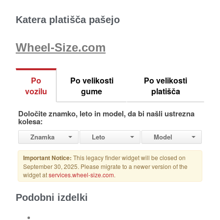
Katera platišča pašejo
Wheel-Size.com
Podobni izdelki