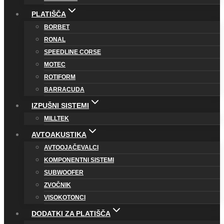
PLATIŠČA
BORBET
RONAL
SPEEDLINE CORSE
MOTEC
ROTIFORM
BARRACUDA
IZPUŠNI SISTEMI
MILLTEK
AVTOAKUSTIKA
AVTOOJAČEVALCI
KOMPONENTNI SISTEMI
SUBWOOFER
ZVOČNIK
VISOKOTONCI
DODATKI ZA PLATIŠČA