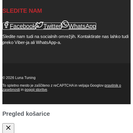
SLEDITE NAM
Facebook
Twitter
WhatsApp
Sledite nam tudi na socialnih omrežjih. Kontaktirate nas lahko tudi
preko Viber-ja ali WhatsApp-a.
© 2026 Luna Tuning
To spletno mesto je zaščiteno z reCAPTCHA in veljaja Googlov
pravilnik o
zasebnosti
in
pogoji storitve
.
Pregled košarice