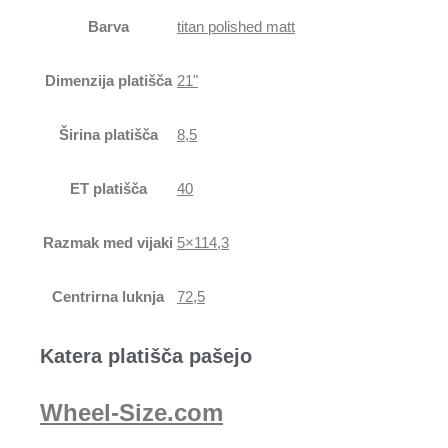
Barva
titan polished matt
Dimenzija platišča
21"
Širina platišča
8,5
ET platišča
40
Razmak med vijaki
5×114,3
Centrirna luknja
72,5
Katera platišča pašejo
Wheel-Size.com