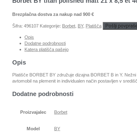
Borbet BY titan polished matt 21 x 8,5 et 40
Brezplačna dostva za nakup nad 900 €
Pošlji povpraš
Šifra:
496107
Kategorije:
Borbet
,
BY
,
Platišča
Opis
Dodatne podrobnosti
Katera platišča pašejo
Opis
Platišče BORBET BY združuje dizajna BORBET B in Y. Nežni kra
avtomobil na plemenit in individualen način postavljen v sredi
Dodatne podrobnosti
Proizvajalec
Borbet
Model
BY