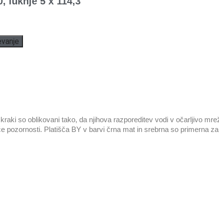
, luknje 5 x 114,3
evanje
ki so oblikovani tako, da njihova razporeditev vodi v očarljivo mre
šče pozornosti. Platišča BY v barvi črna mat in srebrna so primerna 