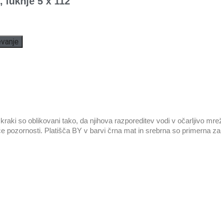
, luknje 5 x 112
evanje
ki so oblikovani tako, da njihova razporeditev vodi v očarljivo mre
šče pozornosti. Platišča BY v barvi črna mat in srebrna so primerna 