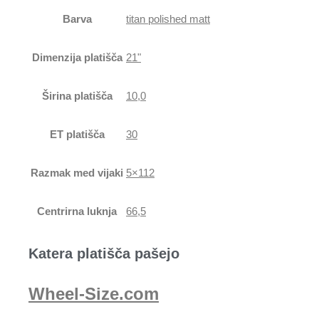
Barva
titan polished matt
Dimenzija platišča
21"
Širina platišča
10,0
ET platišča
30
Razmak med vijaki
5×112
Centrirna luknja
66,5
Katera platišča pašejo
Wheel-Size.com