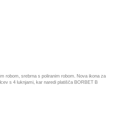
anim robom, srebrna s poliranim robom. Nova ikona za
 palcev s 4 luknjami, kar naredi platišča BORBET B