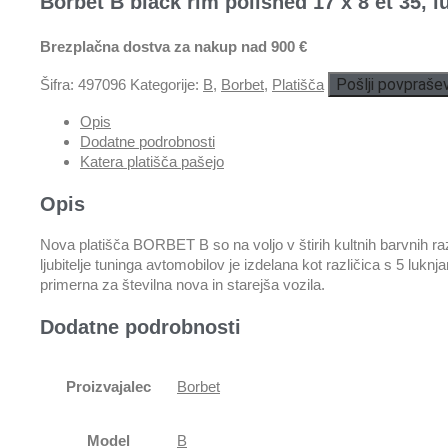
Borbet B black rim polished 17 x 8 et 35, l
Brezplačna dostva za nakup nad 900 €
Pošlji povpraše
Šifra:
497096
Kategorije:
B
,
Borbet
,
Platišča
Opis
Dodatne podrobnosti
Katera platišča pašejo
Opis
Nova platišča BORBET B so na voljo v štirih kultnih barvnih ra
ljubitelje tuninga avtomobilov je izdelana kot različica s 5 lu
primerna za številna nova in starejša vozila.
Dodatne podrobnosti
Proizvajalec
Borbet
Model
B