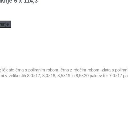
uknje 5 x 114,3
vanje
zličicah: črna s poliranim robom, črna z rdečim robom, zlata s polir
knjami v velikostih 8,0×17, 8,0×18, 8,5×19 in 8,5×20 palcev ter 7,0×17