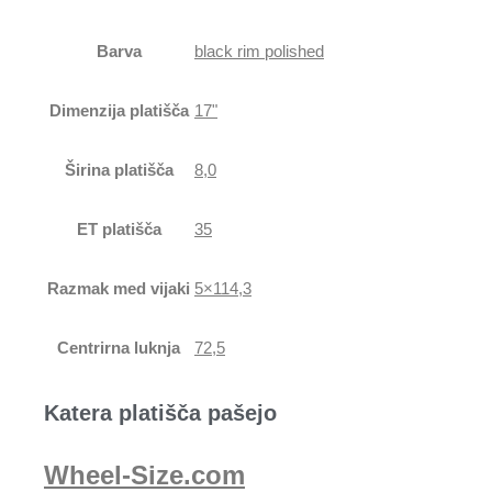
Barva
black rim polished
Dimenzija platišča
17"
Širina platišča
8,0
ET platišča
35
Razmak med vijaki
5×114,3
Centrirna luknja
72,5
Katera platišča pašejo
Wheel-Size.com