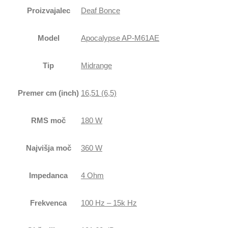
Proizvajalec
Deaf Bonce
Model
Apocalypse AP-M61AE
Tip
Midrange
Premer cm (inch)
16,51 (6,5)
RMS moč
180 W
Najvišja moč
360 W
Impedanca
4 Ohm
Frekvenca
100 Hz – 15k Hz