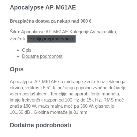
Apocalypse AP-M61AE
Brezplačna dostva za nakup nad 900 €
Šifra:
Apocalypse AP-M61AE
Kategoriji:
Avtoakustika
,
Pošlji povpraševanje
Zvočnik
Opis
Dodatne podrobnosti
Opis
Apocalypse AP-M61AE so midrange zvočniki iz jeklenega
okvirja, velikosti 6,5”, ki pričarajo popolno zvočno doživetje
vsem poslušalcem. Temeljijo na uporabi ferite magneta,
imajo frekvenčni razpon od 100 Hz do 15k Hz, RMS moč
znaša 180 W, maksimalna moč pa 360 W, glasnot je
101.60 dB . Globina montaže je 81 mm.
Dodatne podrobnosti