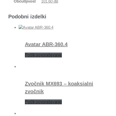
Občutljivost
101.60 dB
Podobni izdelki
Avatar ABR-360.4
Pošlji povpraševanje
Zvočnik MX693 – koaksialni
zvočnik
Pošlji povpraševanje