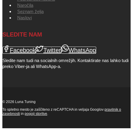
Naročila
Seznam želja
Naslovi
SLEDITE NAM
Facebook
Twitter
WhatsApp
Sledite nam tudi na socialnih omrežjih. Kontaktirate nas lahko tudi
preko Viber-ja ali WhatsApp-a.
© 2026 Luna Tuning
To spletno mesto je zaščiteno z reCAPTCHA in veljaja Googlov
pravilnik o
zasebnosti
in
pogoji storitve
.