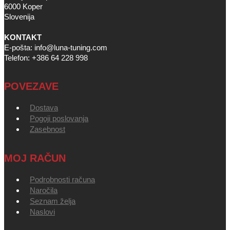
6000 Koper
Slovenija
KONTAKT
E-pošta: info@luna-tuning.com
Telefon: +386 64 228 998
POVEZAVE
Dostava
Pogoji poslovanja
Zasebnost
MOJ RAČUN
Podrobnosti računa
Naročila
Seznam želja
Naslovi