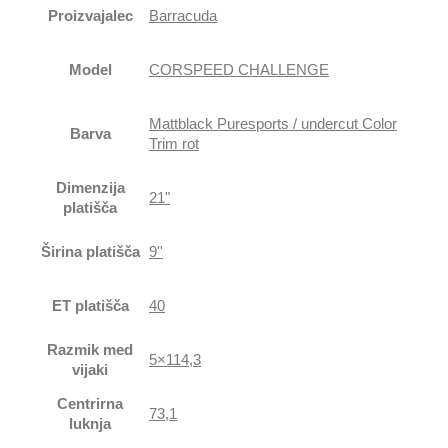
Proizvajalec
Barracuda
Model
CORSPEED CHALLENGE
Mattblack Puresports / undercut Color
Barva
Trim rot
Dimenzija
21"
platišča
Širina platišča
9''
ET platišča
40
Razmik med
5×114,3
vijaki
Centrirna
73,1
luknja