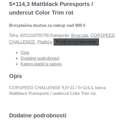
5×114,3 Mattblack Puresports /
undercut Color Trim rot
Brezplačna dostva za nakup nad 900 €
Šifra:
4251118705790
Kategorije:
Brracuda
,
CORSPEED
Pošlji povpraševanje
CHALLENGE
,
Platišča
Opis
Dodatne podrobnosti
Katera platišča pašejo
Opis
CORSPEED CHALLENGE 9,0×21 / 5×114,3, barva
Mattblack Puresports / undercut Color Trim rot.
Dodatne podrobnosti