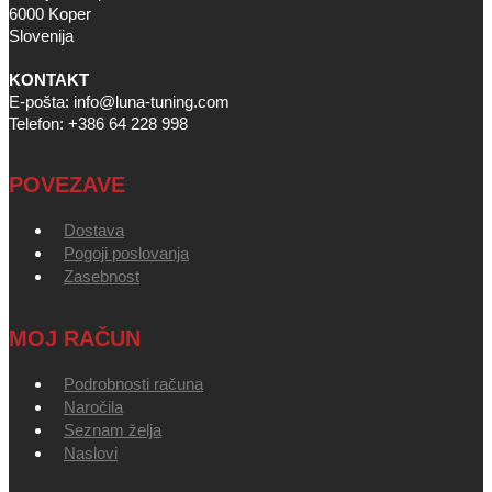
6000 Koper
Slovenija
KONTAKT
E-pošta: info@luna-tuning.com
Telefon: +386 64 228 998
POVEZAVE
Dostava
Pogoji poslovanja
Zasebnost
MOJ RAČUN
Podrobnosti računa
Naročila
Seznam želja
Naslovi