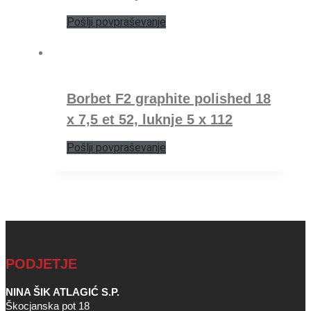
Pošlji povpraševanje
Borbet F2 graphite polished 18
x 7,5 et 52, luknje 5 x 112
Pošlji povpraševanje
PODJETJE
NINA ŠIK ATLAGIĆ S.P.
Škocjanska pot 18