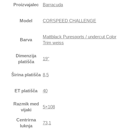
Proizvajalec
Barracuda
Model
CORSPEED CHALLENGE
Mattblack Puresports / undercut Color
Barva
Trim weiss
Dimenzija
19''
platišča
Širina platišča
8,5
ET platišča
40
Razmik med
5×108
vijaki
Centrirna
73,1
luknja