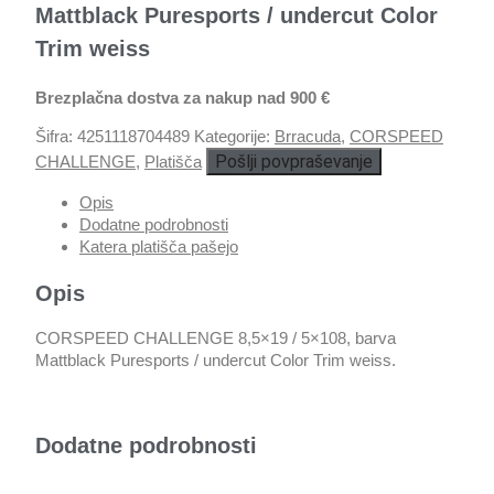
Mattblack Puresports / undercut Color
Trim weiss
Brezplačna dostva za nakup nad 900 €
Šifra:
4251118704489
Kategorije:
Brracuda
,
CORSPEED
Pošlji povpraševanje
CHALLENGE
,
Platišča
Opis
Dodatne podrobnosti
Katera platišča pašejo
Opis
CORSPEED CHALLENGE 8,5×19 / 5×108, barva
Mattblack Puresports / undercut Color Trim weiss.
Dodatne podrobnosti