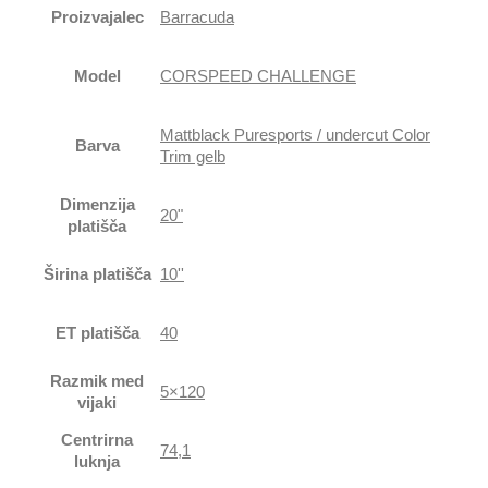
Proizvajalec
Barracuda
Model
CORSPEED CHALLENGE
Mattblack Puresports / undercut Color
Barva
Trim gelb
Dimenzija
20"
platišča
Širina platišča
10''
ET platišča
40
Razmik med
5×120
vijaki
Centrirna
74,1
luknja