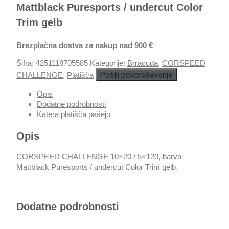
Mattblack Puresports / undercut Color
Trim gelb
Brezplačna dostva za nakup nad 900 €
Šifra:
4251118705585
Kategorije:
Brracuda
,
CORSPEED
Pošlji povpraševanje
CHALLENGE
,
Platišča
Opis
Dodatne podrobnosti
Katera platišča pašejo
Opis
CORSPEED CHALLENGE 10×20 / 5×120, barva
Mattblack Puresports / undercut Color Trim gelb.
Dodatne podrobnosti