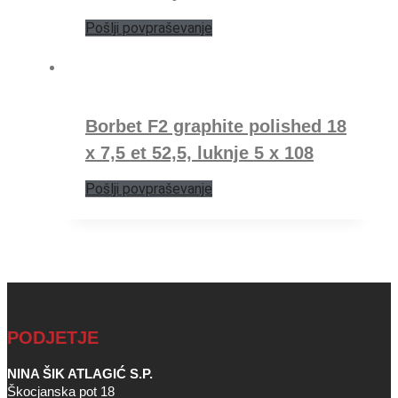
Pošlji povpraševanje
Borbet F2 graphite polished 18
x 7,5 et 52,5, luknje 5 x 108
Pošlji povpraševanje
PODJETJE
NINA ŠIK ATLAGIĆ S.P.
Škocjanska pot 18