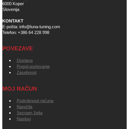
6000 Koper
Slovenija
KONTAKT
E-pošta: info@luna-tuning.com
Telefon: +386 64 228 998
POVEZAVE
Dostava
Pogoji poslovanja
Zasebnost
MOJ RAČUN
Podrobnosti računa
Naročila
Seznam želja
Naslovi